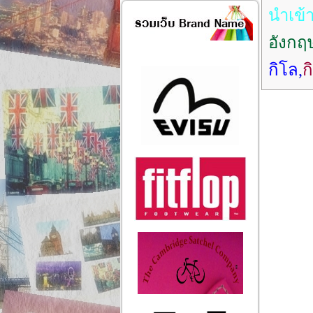
นำเข้
อังกฤ
กิโล
,
ก