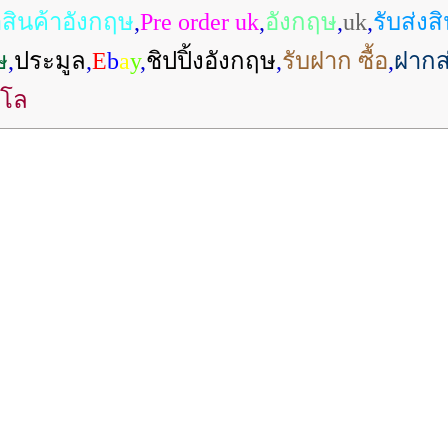
าสินค้าอังกฤษ
,
Pre order uk
,
อังกฤษ
,
uk
,
รับส่งส
ษ
,
ประมูล
,
E
b
a
y
,
ชิปปิ้งอังกฤษ
,
รับฝาก ซื้อ
,
ฝากส
ิโล